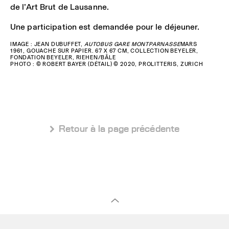
de l’Art Brut de Lausanne.
Une participation est demandée pour le déjeuner.
IMAGE : JEAN DUBUFFET,
AUTOBUS GARE MONTPARNASSE
MARS
1961, GOUACHE SUR PAPIER. 67 X 67 CM, COLLECTION BEYELER,
FONDATION BEYELER, RIEHEN/BÂLE
PHOTO : © ROBERT BAYER (DÉTAIL) © 2020, PROLITTERIS, ZURICH
 Retour à la page précédente