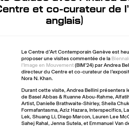
entre et co-curateur de l
anglais)
Le Centre d’Art Contemporain Genève est he
proposer une visites commentée de la
Biennal
l’Image en Mouvement
(BIM’24) par Andrea Bell
directeur du Centre et co-curateur de l’exposi
Nora N. Khan.
Durant cette visite, Andrea Bellini présentera
de Basel Abbas & Ruanne Abou-Rahme, Alfati
Artist, Danielle Brathwaite-Shirley, Sheila Chu
Formafantasma, Aziz Hazara, Interspecifics, 
Lek, Shuang Li, Diego Marcon, Lauren Lee McC
Sahej Rahal, Jenna Sutela, et Emmanuel Van d