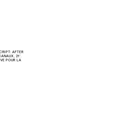
RIPT: AFTER
CANAUX, 21′
.
VE POUR LA