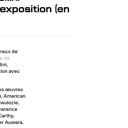
’exposition (en
ureux de
e de
ini,
tion avec
 les œuvres
h, American
kwulozie,
Lawrence
arthy,
er Auwera.