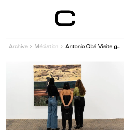
Centre d’Art
Contemporain
Genève
Archive 
Médiation 
Antonio Obá Visite guidée gratuite