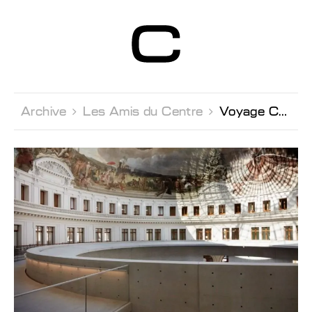
Centre d’Art
Contemporain
Genève
Archive 
Les Amis du Centre 
Voyage Culturel à Paris