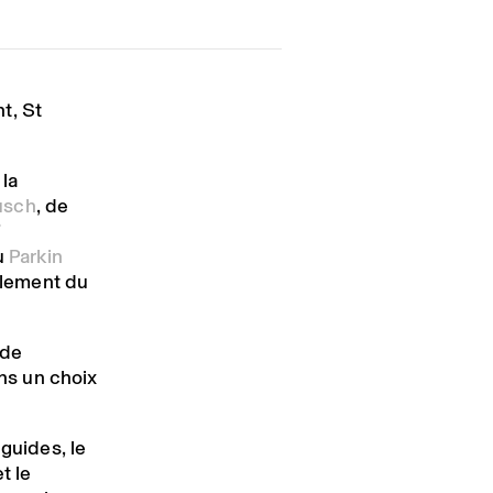
t, St
 la
usch
, de
’
u
Parkin
nalement du
 de
ns un choix
 guides, le
t le