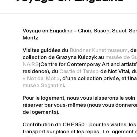
Voyage en Engadine – Choir, Susch, Scuol, Sen
Moritz
Visites guidées du
Bündner Kunstmuseum
, de
collection de Grazyna Kulczyk au
musée de S
NAIRS
(Centre for Contemporay Art and artists
residence), du
Castle of Tarasp
de Not Vital, d
« Not dal Mot »
, d’une collection privée, et fi
musée Segantini
.
Pour le logement, nous vous laisserons le soin
réserver par vous-mêmes (nous vous donnero
de logements).
Contribution de CHF 950.- pour les visites, les
transport sur place et les repas. Le logement e