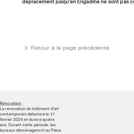
déplacement jusqu’en Engadine ne sont pas c
 Retour à la page précédente
Rénovation
:
La rénovation du bâtiment d'art
contemporain débutera le 17
février 2025 et durera quatre
ans. Durant cette période, les
bureaux déménageront au Plaza