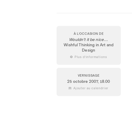
À L’OCCASION DE
Wouldn’t it be nice…
Wishful Thinking in Art and
Design
 Plus d’informations
VERNISSAGE
25 octobre 2007
, 18.00
 Ajouter au calendrier