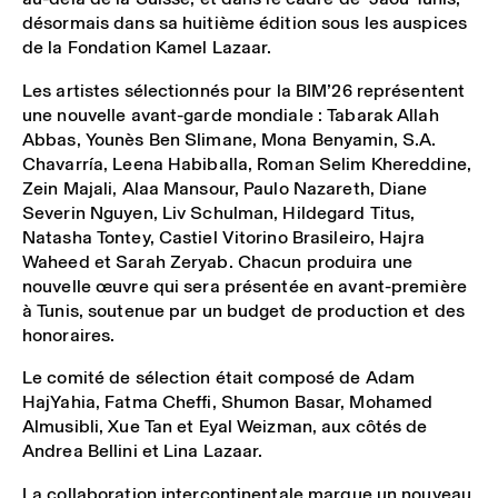
désormais dans sa huitième édition sous les auspices
de la Fondation Kamel Lazaar.
Les artistes sélectionnés pour la BIM’26 représentent
une nouvelle avant-garde mondiale :
Tabarak Allah
Abbas, Younès Ben Slimane, Mona Benyamin, S.A.
Chavarría, Leena Habiballa, Roman Selim Khereddine,
Zein Majali, Alaa Mansour, Paulo Nazareth, Diane
Severin Nguyen, Liv Schulman, Hildegard Titus,
Natasha Tontey, Castiel Vitorino Brasileiro, Hajra
Waheed et Sarah Zeryab.
Chacun produira une
nouvelle œuvre qui sera présentée en avant-première
à Tunis, soutenue par un budget de production et des
honoraires.
Le comité de sélection était composé de
Adam
HajYahia, Fatma Cheffi, Shumon Basar, Mohamed
Almusibli, Xue Tan et Eyal Weizman,
aux côtés de
Andrea Bellini et Lina Lazaar.
La collaboration intercontinentale marque un nouveau