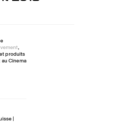
de
ouvement
,
 et produits
t au Cinema
uisse