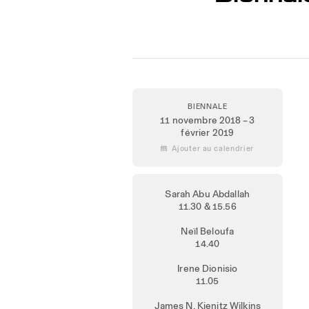
BIENNALE
11 novembre 2018 – 3
février 2019
 Ajouter au calendrier
Sarah Abu Abdallah
11.30 & 15.56
Neïl Beloufa
14.40
Irene Dionisio
11.05
James N. Kienitz Wilkins