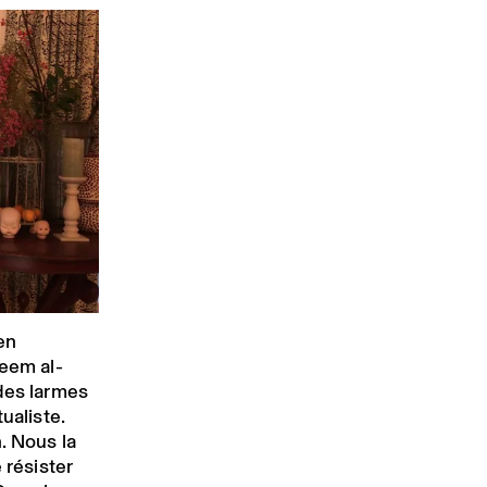
en
Reem al-
des larmes
ualiste.
. Nous la
 résister