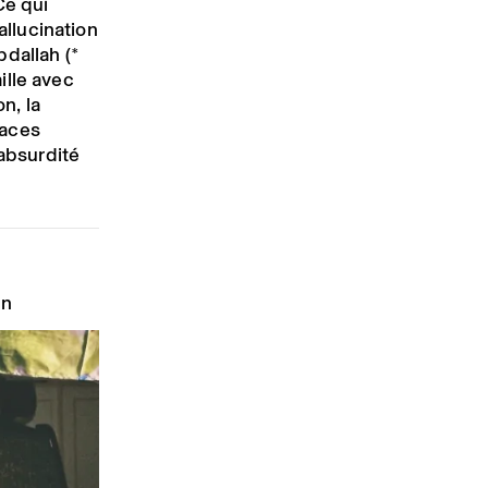
Ce qui
allucination
bdallah (*
aille avec
n, la
paces
’absurdité
in