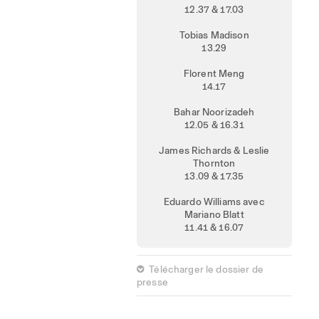
12.37 & 17.03
Tobias Madison
13.29
Florent Meng
14.17
Bahar Noorizadeh
12.05 & 16.31
James Richards & Leslie
Thornton
13.09 & 17.35
Eduardo Williams avec
Mariano Blatt
11.41 & 16.07
 Télécharger le dossier de
presse