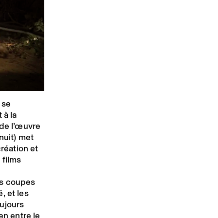
se
 à la
 de l’œuvre
nuit) met
création et
 films
es coupes
, et les
ujours
en entre le