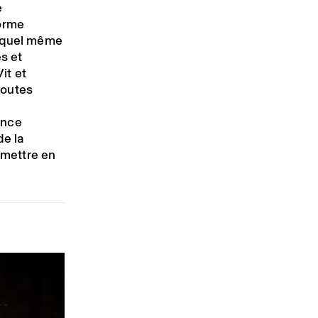
e
forme
lequel même
es et
Vit et
 toutes
ance
de la
remettre en