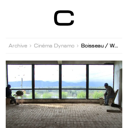
Centre d’Art
Contemporain
Genève
Archive 
Cinéma Dynamo 
Boisseau / Westermeyer