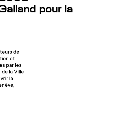
Galland pour la
ateurs de
tion et
es par les
de la Ville
rir la
enève,