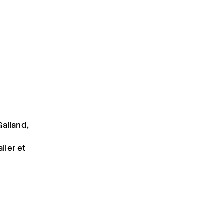
Galland,
lier et