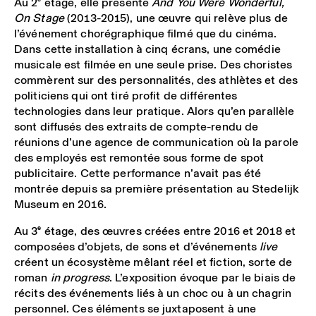
Au 2
e
étage, elle présente
And You Were Wonderful,
On Stage
(2013-2015), une œuvre qui relève plus de
l’événement chorégraphique filmé que du cinéma.
Dans cette installation à cinq écrans, une comédie
musicale est filmée en une seule prise. Des choristes
commèrent sur des personnalités, des athlètes et des
politiciens qui ont tiré profit de différentes
technologies dans leur pratique. Alors qu’en parallèle
sont diffusés des extraits de compte-rendu de
réunions d’une agence de communication où la parole
des employés est remontée sous forme de spot
publicitaire. Cette performance n’avait pas été
montrée depuis sa première présentation au Stedelijk
Museum en 2016.
Au 3
e
étage, des œuvres créées entre 2016 et 2018 et
composées d’objets, de sons et d’événements
live
créent un écosystème mêlant réel et fiction, sorte de
roman
in progress
. L’exposition évoque par le biais de
récits des événements liés à un choc ou à un chagrin
personnel. Ces éléments se juxtaposent à une