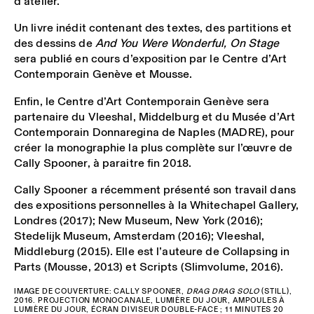
d’atelier.
Un livre inédit contenant des textes, des partitions et
des dessins de
And You Were Wonderful, On Stage
sera publié en cours d’exposition par le Centre d’Art
Contemporain Genève et Mousse.
Enfin, le Centre d’Art Contemporain Genève sera
partenaire du Vleeshal, Middelburg et du Musée d’Art
Contemporain Donnaregina de Naples (MADRE), pour
créer la monographie la plus complète sur l’œuvre de
Cally Spooner, à paraitre fin 2018.
Cally Spooner a récemment présenté son travail dans
des expositions personnelles à la Whitechapel Gallery,
Londres (2017); New Museum, New York (2016);
Stedelijk Museum, Amsterdam (2016); Vleeshal,
Middleburg (2015). Elle est l’auteure de Collapsing in
Parts (Mousse, 2013) et Scripts (Slimvolume, 2016).
IMAGE DE COUVERTURE: CALLY SPOONER,
DRAG DRAG SOLO
(STILL),
2016. PROJECTION MONOCANALE, LUMIÈRE DU JOUR, AMPOULES À
LUMIÈRE DU JOUR, ÉCRAN DIVISEUR DOUBLE-FACE ; 11 MINUTES 20