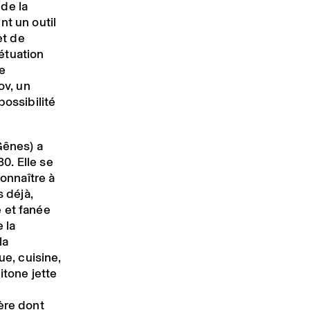
de la
nt un outil
et de
étuation
re
v, un
possibilité
Gênes) a
0. Elle se
connaître à
 déjà,
 et fanée
 la
la
ue, cuisine,
itone jette
ère dont