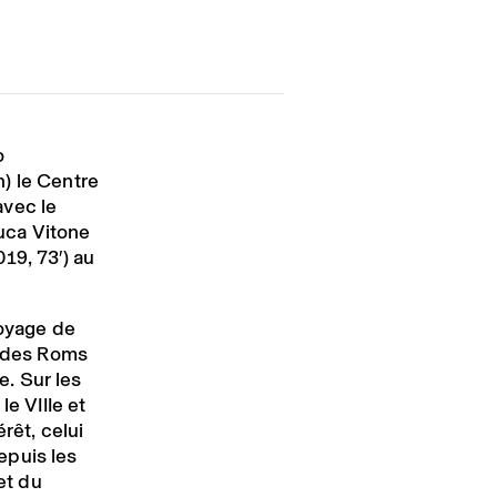
o
) le Centre
avec le
Luca Vitone
19, 73′) au
voyage de
s des Roms
e. Sur les
le VIIIe et
rêt, celui
epuis les
et du