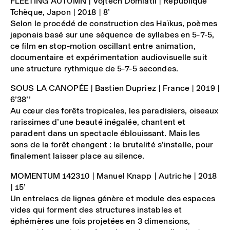
FLEETING AUTUMN
| Vojtech Domlátil | République
Tchèque, Japon | 2018 | 8’
Selon le procédé de construction des Haïkus, poèmes
japonais basé sur une séquence de syllabes en 5-7-5,
ce film en stop-motion oscillant entre animation,
documentaire et expérimentation audiovisuelle suit
une structure rythmique de 5-7-5 secondes.
SOUS LA CANOPÉE
| Bastien Dupriez | France | 2019 |
6’38’’
Au cœur des forêts tropicales, les paradisiers, oiseaux
rarissimes d’une beauté inégalée, chantent et
paradent dans un spectacle éblouissant. Mais les
sons de la forêt changent : la brutalité s’installe, pour
finalement laisser place au silence.
MOMENTUM 142310
| Manuel Knapp | Autriche | 2018
| 15’
Un entrelacs de lignes génère et module des espaces
vides qui forment des structures instables et
éphémères une fois projetées en 3 dimensions,