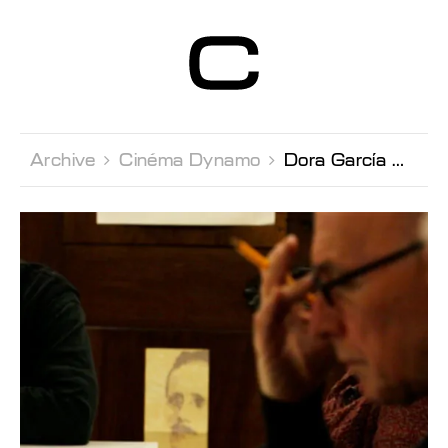
Centre d’Art
Contemporain
Genève
Archive 
Cinéma Dynamo 
Dora García