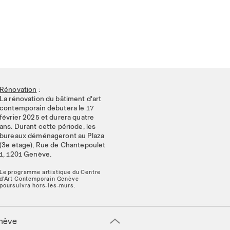
Rénovation
:
La rénovation du bâtiment d'art
contemporain débutera le 17
février 2025 et durera quatre
ans. Durant cette période, les
bureaux déménageront au Plaza
(3e étage), Rue de Chantepoulet
1, 1201 Genève.
Le programme artistique du Centre
d'Art Contemporain Genève
poursuivra hors-les-murs.
enève