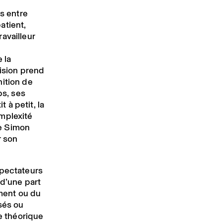
ns entre
atient,
availleur
 la
vision prend
nition de
ps, ses
à petit, la
mplexité
e Simon
r son
spectateurs
 d’une part
ement ou du
sés ou
ce théorique