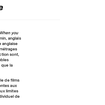
ce
When you
min, anglais
e anglaise
-métrages
tion sont,
ubles
i que la
rie de films
entes aux
ux limites
dividuel de