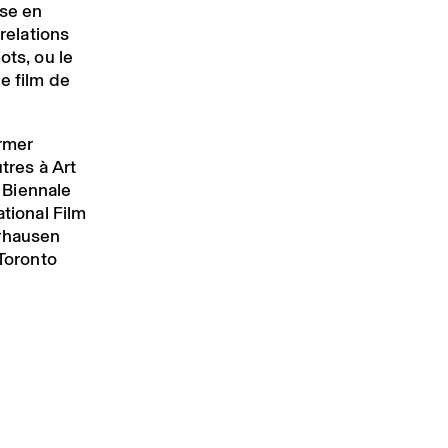
ise en
 relations
ots, ou le
e film de
ormer
tres à Art
a Biennale
ational Film
erhausen
 Toronto