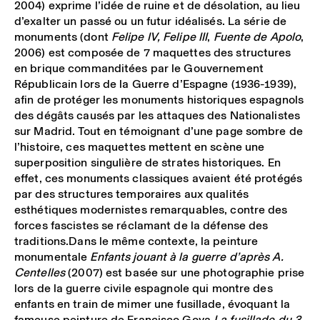
2004) exprime l’idée de ruine et de désolation, au lieu
d’exalter un passé ou un futur idéalisés. La série de
monuments (dont
Felipe IV, Felipe III
,
Fuente de Apolo
,
2006) est composée de 7 maquettes des structures
en brique commanditées par le Gouvernement
Républicain lors de la Guerre d’Espagne (1936-1939),
afin de protéger les monuments historiques espagnols
des dégâts causés par les attaques des Nationalistes
sur Madrid. Tout en témoignant d’une page sombre de
l’histoire, ces maquettes mettent en scène une
superposition singulière de strates historiques. En
effet, ces monuments classiques avaient été protégés
par des structures temporaires aux qualités
esthétiques modernistes remarquables, contre des
forces fascistes se réclamant de la défense des
traditions.Dans le même contexte, la peinture
monumentale
Enfants jouant à la guerre d’après A.
Centelles
(2007) est basée sur une photographie prise
lors de la guerre civile espagnole qui montre des
enfants en train de mimer une fusillade, évoquant la
fameuse peinture de Francisco Goya
La fusillade du 3