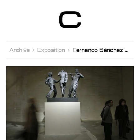
Centre d’Art
Contemporain
Genève
Archive 
Exposition 
Fernando Sánchez Castillo