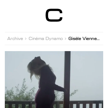
Centre d’Art
Contemporain
Genève
Archive 
Cinéma Dynamo 
Gisèle Vienne