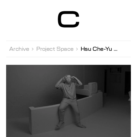
Centre d’Art
Contemporain
Genève
Archive 
Project Space 
Hsu Che-Yu