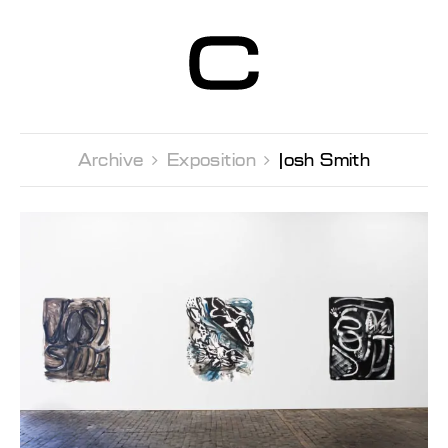
Centre d’Art
Contemporain
Genève
Archive 
Exposition 
Josh Smith