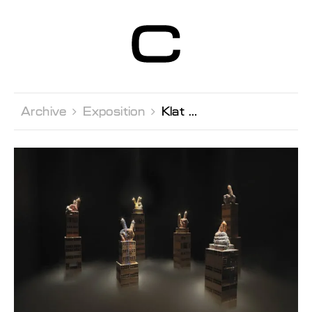
Centre d’Art
Contemporain
Genève
Archive 
Exposition 
Klat