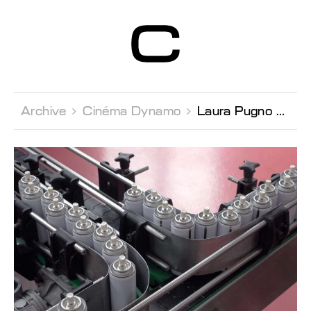
Centre d’Art
Contemporain
Genève
Archive 
Cinéma Dynamo 
Laura Pugno