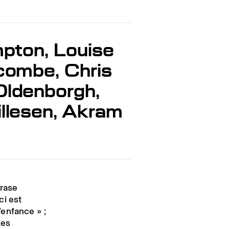
mpton, Louise
acombe, Chris
Oldenborgh,
illesen, Akram
hrase
ci est
enfance » ;
Les