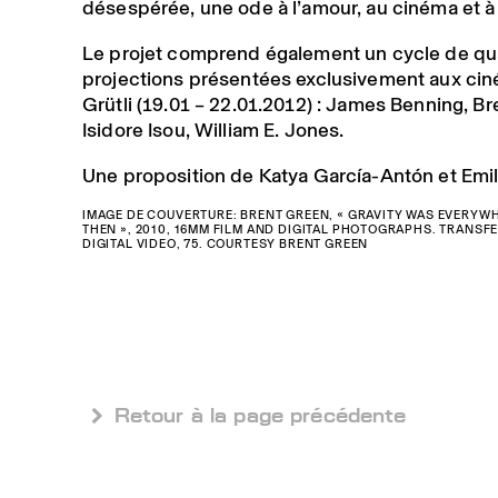
désespérée, une ode à l’amour, au cinéma et à 
Le projet comprend également un cycle de qu
projections présentées exclusivement aux ci
Grütli (19.01 – 22.01.2012) : James Benning, B
Isidore Isou, William E. Jones.
Une proposition de Katya García-Antón et Emil
IMAGE DE COUVERTURE: BRENT GREEN, « GRAVITY WAS EVERYW
THEN », 2010, 16MM FILM AND DIGITAL PHOTOGRAPHS. TRANSF
DIGITAL VIDEO, 75. COURTESY BRENT GREEN
 Retour à la page précédente