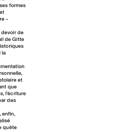
erses formes
et
re –
t devoir de
il de Gitte
historiques
 la
cumentation
rsonnelle,
tolaire et
ant que
, l’écriture
par des
 enfin,
alisé
ne quête