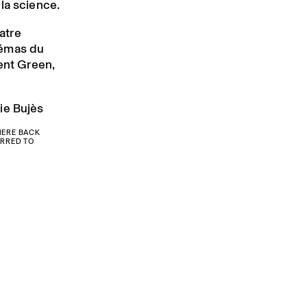
la science.
atre
némas du
rent Green,
ie Bujès
HERE BACK
ERRED TO