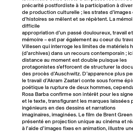
précarité postfordiste à la participation à div
de production culturelle ; les strates d’images 
d’histoires se mêlent et se répètent. La mémoi
difficile
appropriation d’un passé douloureux, travail e
mémoire – est par également au coeur du trava
Villesen qui interroge les limites de matériels 
(d’archives) dans un recours contemporain ; ici
distance au moment est double puisque les
protagonistes s’efforcent de structurer la do
des procès d’Auschwitz. D’apparence plus pe
le travail d’Akram Zaatari conte sous forme épis
poétique la rupture de deux hommes, cepend
Rosa Barba confirme son intérêt pour les signes
et le texte, transfigurant les marques laissées 
ingénieurs en des dessins et narrations
imaginaires, imaginées. Le film de Brent Green,
présenté en projection unique au cinéma et ré
à l’aide d’images fixes en animation, illustre u