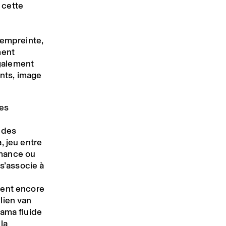
 cette
 empreinte,
ment
également
ents, image
les
r des
, jeu entre
rmance ou
 s’associe à
ment encore
lien van
rama fluide
la