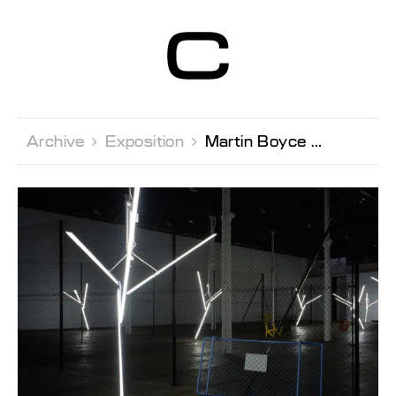
Centre d’Art
Contemporain
Genève
Archive 
Exposition 
Martin Boyce