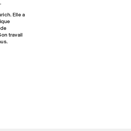
.
rich. Elle a
tique
 de
Son travail
aus.