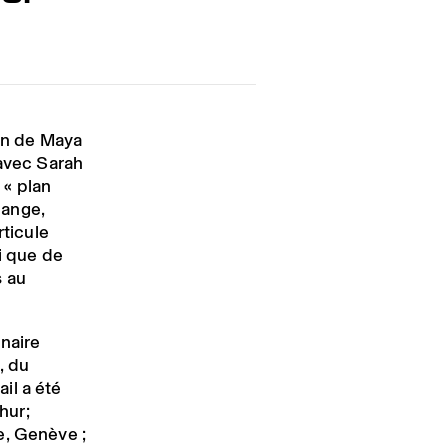
on de Maya
 avec Sarah
 « plan
change,
rticule
i que de
s au
inaire
, du
ail a été
hur;
e, Genève ;