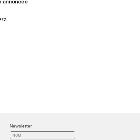
ra annoncée
EZZI
Newsletter