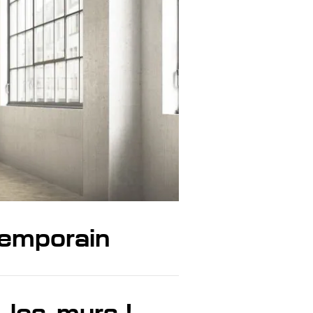
temporain
-les-murs !