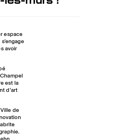
er espace
, s’engage
s avoir
upé
 à Champel
e est la
nt d’art
Ville de
énovation
abrite
graphie.
uehn