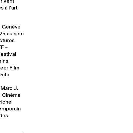
crivent
 à l’art
in Genève
25 au sein
ctures
FF –
estival
ins,
eer Film
 Rita
 Marc J.
ue Cinéma
riche
temporain
 des