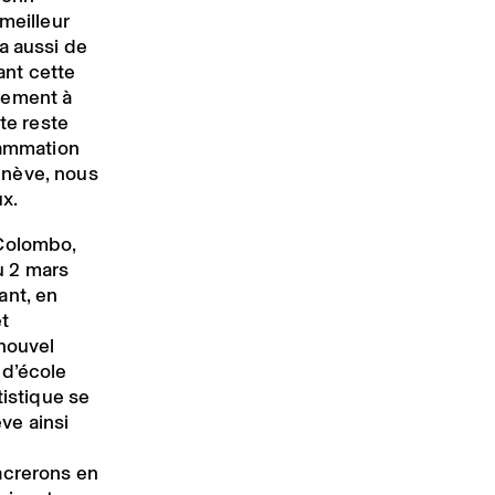
meilleur
a aussi de
ant cette
gement à
te reste
rammation
enève, nous
x.
 Colombo,
u 2 mars
ant, en
t
 nouvel
 d’école
tistique se
ve ainsi
acrerons en