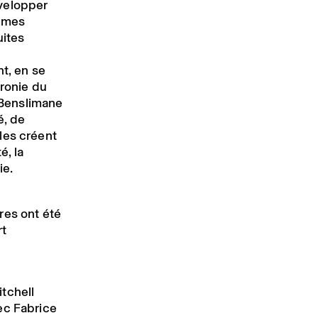
velopper
mmes
uites
nt, en se
ironie du
Benslimane
é, de
les créent
é, la
ie.
res ont été
rt
tchell
ec Fabrice