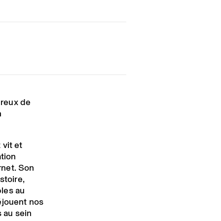
ureux de
h
vit et
ation
ernet. Son
stoire,
les au
éjouent nos
s au sein