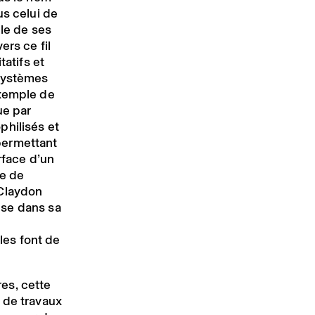
us celui de
gle de ses
ers ce fil
tatifs et
 systèmes
exemple de
ue par
philisés et
permettant
rface d’un
ue de
 Claydon
lise dans sa
ales font de
es, cette
 de travaux