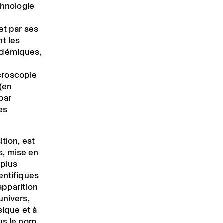
chnologie
et par ses
t les
adémiques,
icroscopie
 (en
par
es
ition, est
ts, mise en
 plus
entifiques
apparition
univers,
sique et à
us le nom