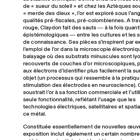
de « sueur du soleil » et chez les Aztèques so
« merde des dieux », l’or est exploré sous l’an
qualités pré-fiscales, pré-colombiennes. A trav
rouge, Claydon fait des sauts ― à la fois quanti
épistémologiques ― entre les cultures et les
de connaissance. Ses pièces s’inspirent par 
l’emploi de l’or dans la microscopie électroniq
balayage où des substrats minuscules sont lyo
recouverts de couches d’or microscopiques, 
aux électrons d’identifier plus facilement la su
objet (un processus qui ressemble à la pratiq
stimulation des électrodes en neuroscience).
soustrait l’or à sa fonction commerciale et l’uti
seule fonctionnalité, reflétant l’usage que les
technologies électriques, satellitaires et spati
ce métal.
Constituée essentiellement de nouvelles œuvr
exposition inclut également un certain nombre