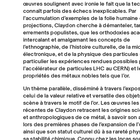
œuvres soulignent avec ironie le fait que la te
connaît parfois des échecs inexplicables. Par
l’accumulation d’exemples de la folie humaine 
projections, Claydon cherche à démanteler, tan
errements populistes, que les orthodoxies ac
intercalant et amalgamant les concepts de
l’ethnographie, de l’histoire culturelle, de la m
électronique, et de la physique des particules
particulier les expériences rendues possibles 
l’accélérateur de particules LHC au CERN) et l
propriétés des métaux nobles tels que l’or.
Un thème parallèle, disséminé à travers l’expos
celui de la valeur relative et versatile des obje
scène à travers le motif de l’or. Les œuvres les
récentes de Claydon retracent les origines sci
et anthropologiques de ce métal, à savoir son 
lors des premières phases de l’expansion de l’
ainsi que son statut culturel dû à sa rareté phy
sa stabilité chimique. Connu chez les Incas so