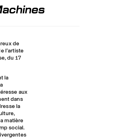
Machines
ureux de
 l’artiste
se, du 17
t la
la
téresse aux
ment dans
dresse la
ulture,
la matière
amp social.
divergentes