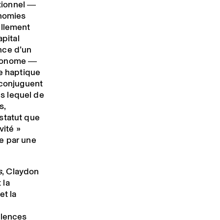
itionnel ―
onomies
ellement
apital
ence d’un
utonome ―
ie haptique
 conjuguent
s lequel de
s,
statut que
vité »
e par une
s
, Claydon
 la
et la
alences