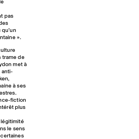
le
nt pas
 des
u qu’un
ntaine ».
culture
a trame de
aydon met à
 anti-
ken,
aine à ses
estres.
nce-fiction
ntérêt plus
légitimité
ans le sens
t certaines