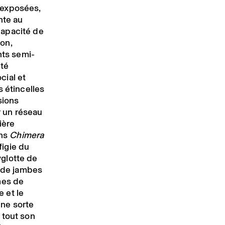
 exposées,
nte au
capacité de
ion,
nts semi-
ité
ocial et
es étincelles
sions
r un réseau
ière
ans
Chimera
figie du
glotte de
e de jambes
mes de
e et le
ne sorte
 tout son