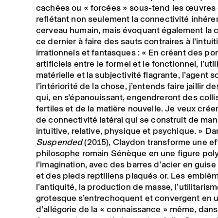
cachées ou « forcées » sous-tend les œuvres
reflétant non seulement la connectivité inhére
cerveau humain, mais évoquant également la 
ce dernier à faire des sauts contraires à l’intuit
irrationnels et fantasques : « En créant des po
artificiels entre le formel et le fonctionnel, l’util
matérielle et la subjectivité flagrante, l’agent s
l’intériorité de la chose, j’entends faire jaillir d
qui, en s’épanouissant, engendreront des colli
fertiles et de la matière nouvelle. Je veux crée
de connectivité latéral qui se construit de man
intuitive, relative, physique et psychique. » D
Suspended
(2015), Claydon transforme une ef
philosophe romain Sénèque en une figure poly
l’imagination, avec des barres d’acier en guis
et des pieds reptiliens plaqués or. Les emblè
l’antiquité, la production de masse, l’utilitarism
grotesque s’entrechoquent et convergent en u
d’allégorie de la « connaissance » même, dans