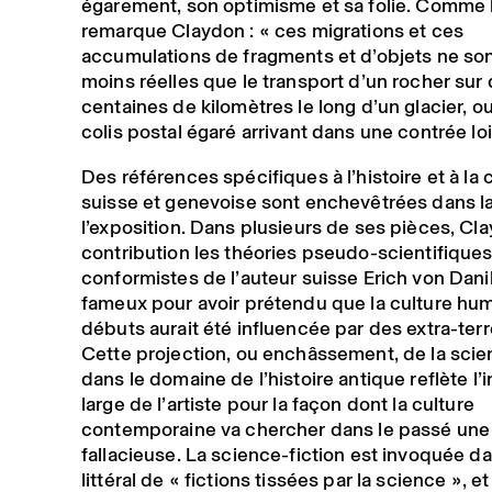
égarement, son optimisme et sa folie. Comme 
remarque Claydon : « ces migrations et ces
accumulations de fragments et d’objets ne so
moins réelles que le transport d’un rocher sur
centaines de kilomètres le long d’un glacier, o
colis postal égaré arrivant dans une contrée loi
Des références spécifiques à l’histoire et à la 
suisse et genevoise sont enchevêtrées dans l
l’exposition. Dans plusieurs de ses pièces, Cl
contribution les théories pseudo-scientifiques
conformistes de l’auteur suisse Erich von Dani
fameux pour avoir prétendu que la culture hum
débuts aurait été influencée par des extra-terr
Cette projection, ou enchâssement, de la scie
dans le domaine de l’histoire antique reflète l’i
large de l’artiste pour la façon dont la culture
contemporaine va chercher dans le passé une 
fallacieuse. La science-fiction est invoquée d
littéral de « fictions tissées par la science », e