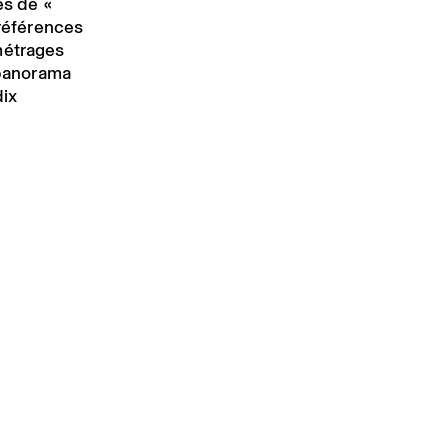
es de «
 références
métrages
panorama
dix