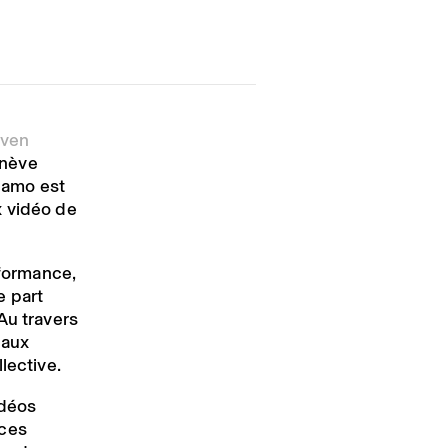
even
enève
namo est
x vidéo de
rformance,
e part
Au travers
 aux
lective.
idéos
nces