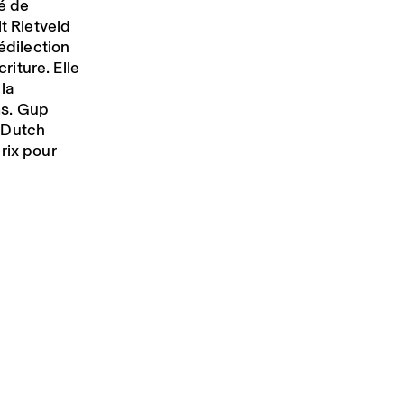
té de
it Rietveld
dilection
criture. Elle
la
ms. Gup
 Dutch
rix pour