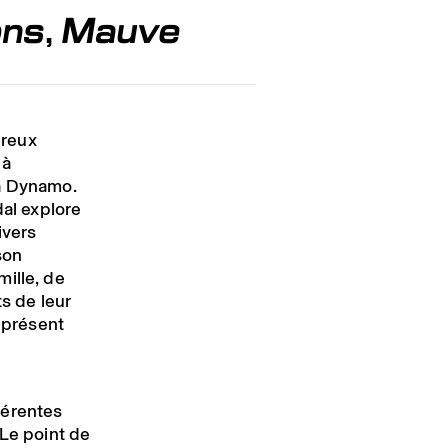
ons
,
Mauve
ureux
 à
ma Dynamo.
dal explore
ivers
son
ille, de
ts de leur
n présent
férentes
 Le point de