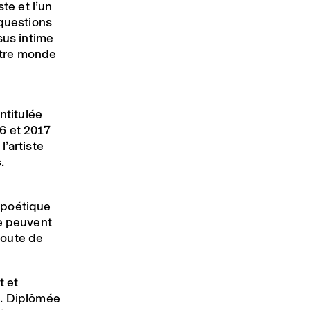
te et l’un
 questions
sus intime
notre monde
ntitulée
6 et 2017
’artiste
.
 poétique
ue peuvent
coute de
t et
). Diplômée