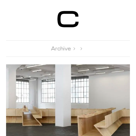
Centre d’Art
Contemporain
Genève
Archive 
