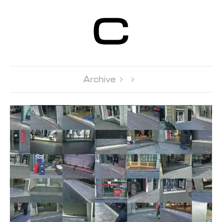
Centre d’Art
Contemporain
Genève
Archive 
