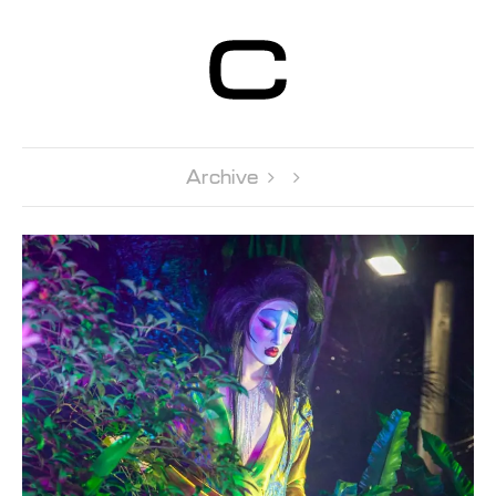
Centre d’Art
Contemporain
Genève
Archive 
