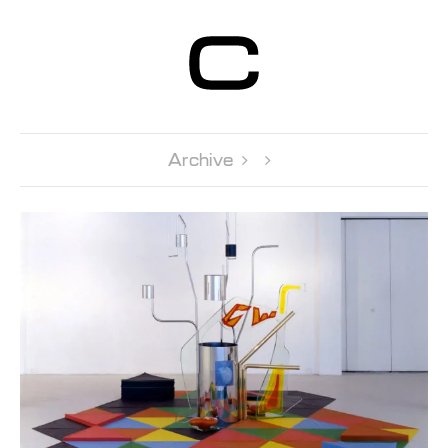
Centre d’Art
Contemporain
Genève
Archive 
