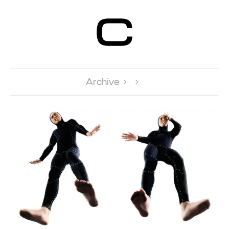
Centre d’Art
Contemporain
Genève
Archive 
