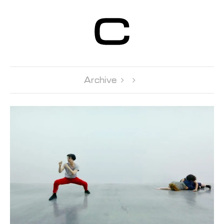
Centre d’Art
Contemporain
Genève
Archive 
