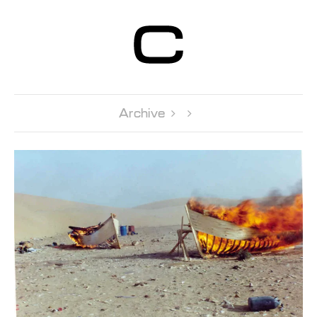
Centre d’Art
Contemporain
Genève
Archive 
