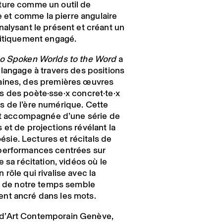
criture comme un outil de
et comme la pierre angulaire
nalysant le présent et créant un
litiquement engagé.
to Spoken Worlds to the Word
a
 langage à travers des positions
aines, des premières œuvres
es des
poète·sse
·
x concret·te·x
s de l’ère numérique. Cette
ait accompagnée d’une série de
et de projections révélant la
poésie. Lectures et récitals de
performances centrées sur
 sa récitation, vidéos où le
rôle qui rivalise avec la
rt de notre temps semble
nt ancré dans les mots.
d’Art Contemporain Genève,