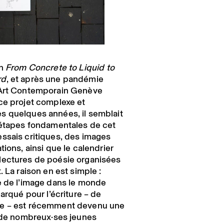
on
From Concrete to Liquid to
rd
, et après une pandémie
’Art Contemporain Genève
ce projet complexe et
s quelques années, il semblait
 étapes fondamentales de cet
ssais critiques, des images
tions, ainsi que le calendrier
lectures de poésie organisées
. La raison en est simple :
e de l’image dans le monde
marqué pour l’écriture – de
te – est récemment devenu une
l de nombreux·ses jeunes