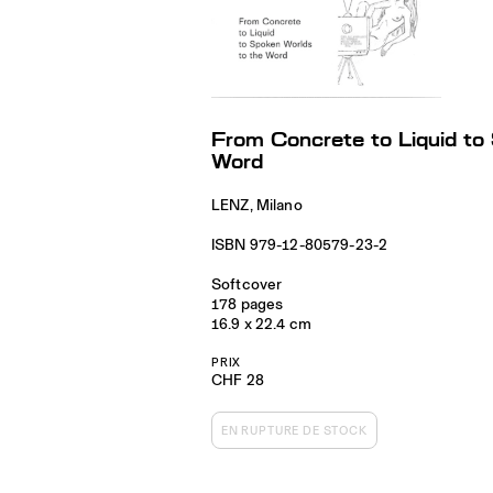
From Concrete to Liquid to
Word
LENZ, Milano
ISBN 979-12-80579-23-2
Softcover
178 pages
16.9 x 22.4 cm
PRIX
CHF 28
EN RUPTURE DE STOCK