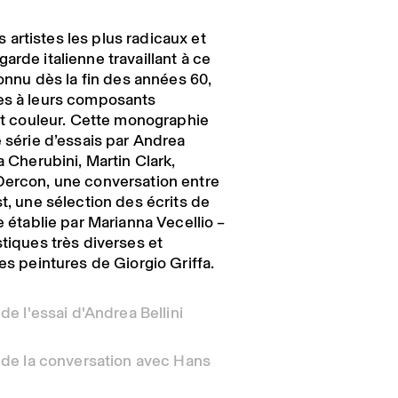
artistes les plus radicaux et
arde italienne travaillant à ce
connu dès la fin des années 60,
tes à leurs composants
 et couleur. Cette monographie
e série d’essais par Andrea
a Cherubini, Martin Clark,
Dercon, une conversation entre
st, une sélection des écrits de
e établie par Marianna Vecellio –
stiques très diverses et
des peintures de Giorgio Griffa.
 de l'essai d'Andrea Bellini
e de la conversation avec Hans