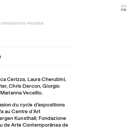
EN
FR
ÉVÉNEMENTS PASSÉS
5
uca Cerizza, Laura Cherubini,
ter, Chris Dercon, Giorgio
 Marianna Vecellio.
asion du cycle d’expositions
fa au Centre d’Art
rgen Kunsthall; Fondazione
eu de Arte Contemporânea de