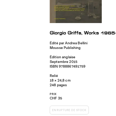
Giorgio Griffa, Works 196
Édité par Andrea Bellini
Mousse Publishing
Édition anglaise
Septembre 2015
ISBN 9788867491759
Relié
18 × 24,8 cm
248 pages
PRIX
CHF 35
EN RUPTURE DE STOCK