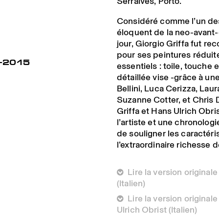
Serralves, Porto.
Considéré comme l’un des 
éloquent de la neo-avant-g
jour, Giorgio Griffa fut re
pour ses peintures rédui
5-2015
essentiels : toile, touche
détaillée vise -grâce à un
Bellini, Luca Cerizza, Laur
Suzanne Cotter, et Chris 
Griffa et Hans Ulrich Obri
l’artiste et une chronologi
de souligner les caractéri
l’extraordinaire richesse 
 Lire la version originale
(Italien)
 Lire la version original
Ulrich Obrist (Italien)