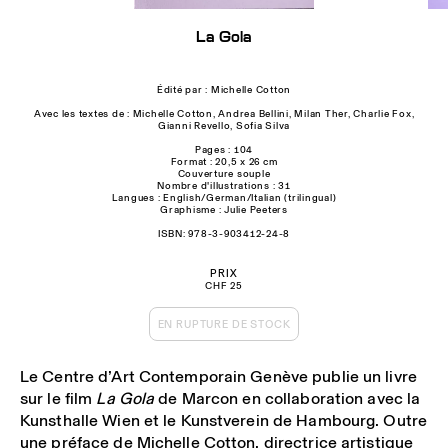
La Gola
Édité par : Michelle Cotton
Avec les textes de : Michelle Cotton, Andrea Bellini, Milan Ther, Charlie Fox,
Gianni Revello, Sofia Silva
Pages : 104
Format : 20,5 x 26 cm
Couverture souple
Nombre d'illustrations : 31
Langues : English/German/Italian (trilingual)
Graphisme : Julie Peeters
ISBN: 978-3-903412-24-8
PRIX
CHF 25
EN RUPTURE DE STOCK
Le Centre d’Art Contemporain Genève publie un livre
sur le film
La Gola
de Marcon en collaboration avec la
Kunsthalle Wien et le Kunstverein de Hambourg. Outre
une préface de Michelle Cotton, directrice artistique