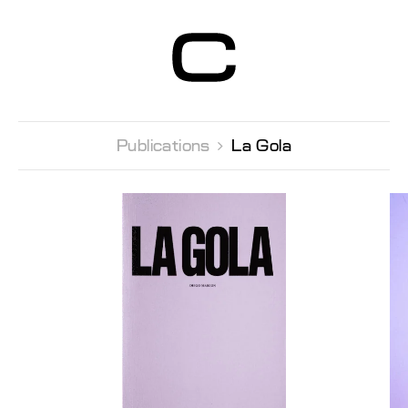
Centre d’Art
Contemporain
Genève
Publications 
La Gola