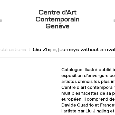
Centre d’Art
Contemporain
ES
Genève
ublications 
Qiu Zhijie, Journeys without arriva
Catalogue illustré publié 
exposition d’envergure con
artistes chinois les plus 
Centre d’art contemporai
multiples facettes de sa 
européen. Il comprend des
Davide Quadrio et Francesc
l’artiste par Liu Jingjing