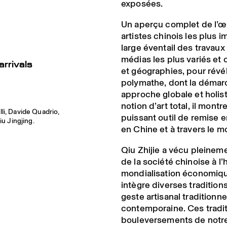
exposées.
Un aperçu complet de l’œu
artistes chinois les plus 
large éventail des travaux 
médias les plus variés et
arrivals
et géographies, pour révéle
polymathe, dont la démarc
approche globale et holist
notion d’art total, il mont
li, Davide Quadrio,
puissant outil de remise e
iu Jingjing.
en Chine et à travers le 
Qiu Zhijie a vécu pleine
de la société chinoise à l
mondialisation économique
intègre diverses traditions 
geste artisanal traditionn
contemporaine. Ces tradit
bouleversements de notre