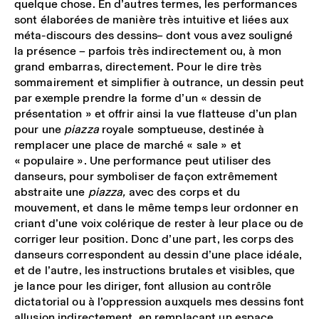
quelque chose. En d’autres termes, les performances
sont élaborées de manière très intuitive et liées aux
méta-discours des dessins ̶ dont vous avez souligné
la présence ̶ parfois très indirectement ou, à mon
grand embarras, directement. Pour le dire très
sommairement et simplifier à outrance, un dessin peut
par exemple prendre la forme d’un « dessin de
présentation » et offrir ainsi la vue flatteuse d’un plan
pour une
piazza
royale somptueuse, destinée à
remplacer une place de marché « sale » et
« populaire ». Une performance peut utiliser des
danseurs, pour symboliser de façon extrêmement
abstraite une
piazza
,
avec des corps et du
mouvement, et dans le même temps leur ordonner en
criant d’une voix colérique de rester à leur place ou de
corriger leur position. Donc d’une part, les corps des
danseurs correspondent au dessin d’une place idéale,
et de l’autre, les instructions brutales et visibles, que
je lance pour les diriger, font allusion au contrôle
dictatorial ou à l’oppression auxquels mes dessins font
allusion indirectement, en remplaçant un espace