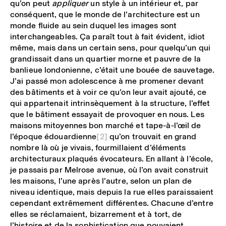
qu’on peut
appliquer
un style à un intérieur et, par
conséquent, que le monde de l’architecture est un
monde fluide au sein duquel les images sont
interchangeables. Ça paraît tout à fait évident, idiot
même, mais dans un certain sens, pour quelqu’un qui
grandissait dans un quartier morne et pauvre de la
banlieue londonienne, c’était une bouée de sauvetage.
J’ai passé mon adolescence à me promener devant
des bâtiments et à voir ce qu’on leur avait ajouté, ce
qui appartenait intrinsèquement à la structure, l’effet
que le bâtiment essayait de provoquer en nous. Les
maisons mitoyennes bon marché et tape-à-l’œil de
l’époque édouardienne
[2]
qu’on trouvait en grand
nombre là où je vivais, fourmillaient d’éléments
architecturaux plaqués évocateurs. En allant à l’école,
je passais par Melrose avenue, où l’on avait construit
les maisons, l’une après l’autre, selon un plan de
niveau identique, mais depuis la rue elles paraissaient
cependant extrêmement différentes. Chacune d’entre
elles se réclamaient, bizarrement et à tort, de
l’histoire et de la sophistication que pouvaient