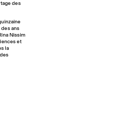
rtage des
quinzaine
l des ans
Rina Nissim
iences et
s la
 des