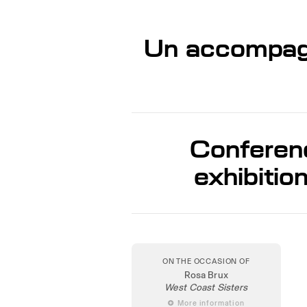
Un accompagn
Conferenc
exhibitio
ON THE OCCASION OF
Rosa Brux
West Coast Sisters
 More information