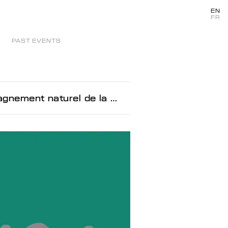
EN
FR
PAST EVENTS
rel de la ménopause et de ses désagréments