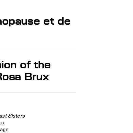
nopause et de
ion of the
osa Brux
st Sisters
ux
sage