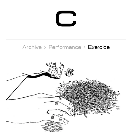
Centre d’Art
Contemporain
Genève
Archive 
Performance 
Exercice