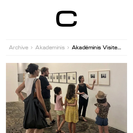
Centre d’Art
Contemporain
Genève
Archive 
Akademinis 
Akadéminis Visite/atelier en famille