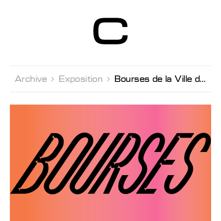
Centre d’Art
Contemporain
Genève
Archive 
Exposition 
Bourses de la Ville de Genève 2019