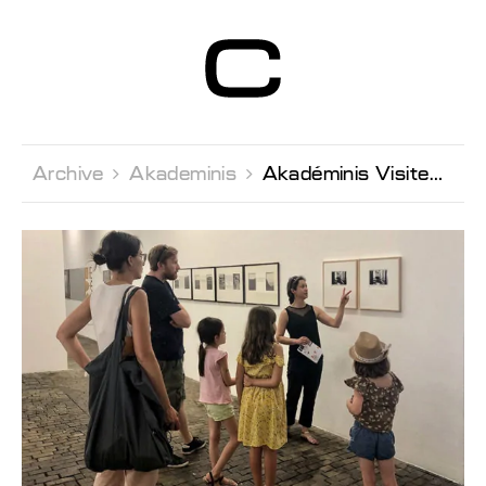
Centre d’Art
Contemporain
Genève
Archive 
Akademinis 
Akadéminis Visite/atelier en famille