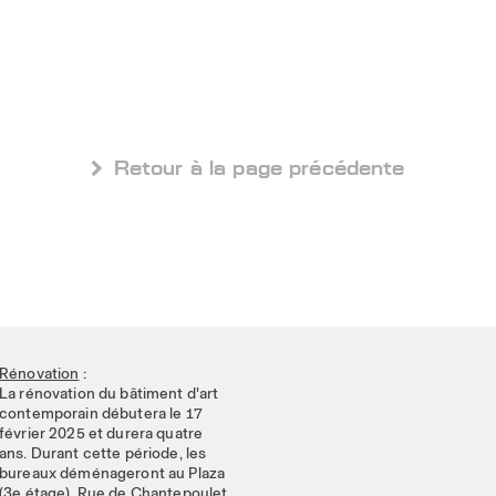
 Retour à la page précédente
Rénovation
:
La rénovation du bâtiment d'art
contemporain débutera le 17
février 2025 et durera quatre
ans. Durant cette période, les
bureaux déménageront au Plaza
(3e étage), Rue de Chantepoulet