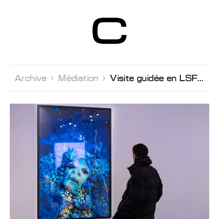
Centre d’Art
Contemporain
Genève
Archive 
Médiation 
Visite guidée en LSF avec Noha El Sadawy