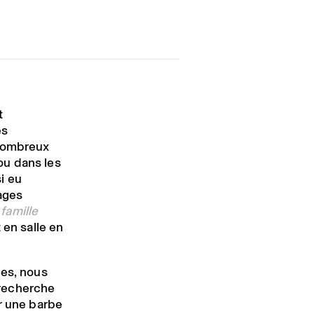
t
es
 nombreux
ou dans les
i eu
rages
famille
 en salle en
les, nous
a recherche
r une barbe