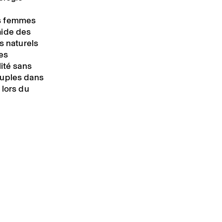
es femmes
aide des
 naturels
es
lité sans
ouples dans
 lors du