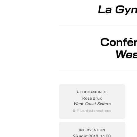
La Gyné
Confér
Wes
À L’OCCASION DE
Rosa Brux
West Coast Sisters
 Plus d’informations
INTERVENTION
26 août 2018
, 14.00